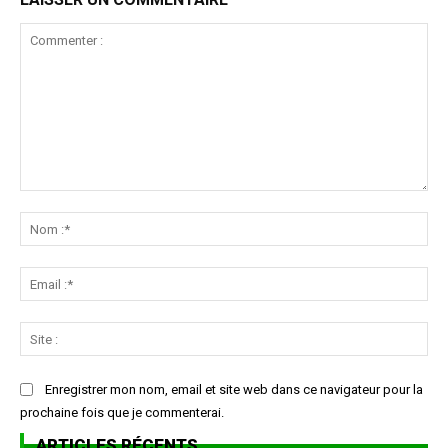
Commenter
:
No
:*
Ema
:*
Sit
:
Enregistrer mon nom, email et site web dans ce navigateur pour la
prochaine fois que je commenterai.
ARTICLES RÉCENTS