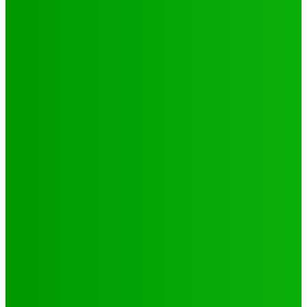
Hiler
-
29 octobre 2024
CATÉGORIES
Sport
321
Football
250
Natation
43
Culture
24
Santé
17
Environnement
11
SCIENCE - TECH
9
LIENS UTILES
Athlétisme
9
Politique de confidentialité
Mentions légales
À propos
Contact
Sponsors
- Advertisement -