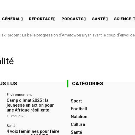
GÉNÉRAL
REPORTAGE
PODCASTS
SANTÉ
SCIENCE-
ak Radom : La belle progression d’Ametowou Bryan avant le coup d’envoi de 
lité
US LUS
CATÉGORIES
Environnement
Camp climat 2025 : la
Sport
jeunesse en action pour
Football
une Afrique résiliente
16 mai 2025
Natation
Culture
Santé
4 voix féminines pour faire
Santé