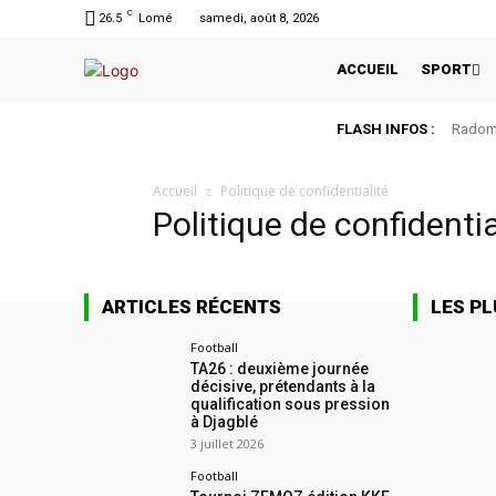
C
26.5
Lomé
samedi, août 8, 2026
ACCUEIL
SPORT
FLASH INFOS :
Radomi
Accueil
Politique de confidentialité
Politique de confidentia
ARTICLES RÉCENTS
LES PL
Football
TA26 : deuxième journée
décisive, prétendants à la
qualification sous pression
à Djagblé
3 juillet 2026
Football