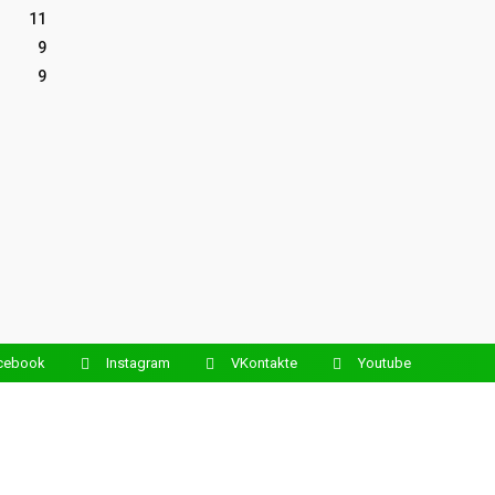
11
9
9
cebook
Instagram
VKontakte
Youtube