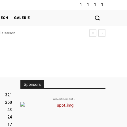
TECH
GALERIE
la saison
Sponsors
321
- Advertisement -
250
43
24
17