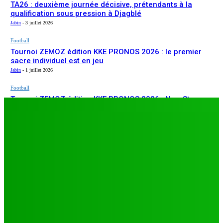
TA26 : deuxième journée décisive, prétendants à la
qualification sous pression à Djagblé
Jabin
-
3 juillet 2026
Football
Tournoi ZEMOZ édition KKE PRONOS 2026 : le premier
sacre individuel est en jeu
Jabin
-
1 juillet 2026
Football
Tournoi ZEMOZ édition KKE PRONOS 2026 : New Star
ARTICLES RÉCENTS
s’affirme, Salam FC et Béluga FC répondent présents
Jabin
-
1 juillet 2026
Football
TA26 : deuxième journée décisive, prétendants à la
qualification sous pression à Djagblé
Jabin
-
3 juillet 2026
Football
Tournoi ZEMOZ édition KKE PRONOS 2026 : le premier
sacre individuel est en jeu
Jabin
-
1 juillet 2026
Football