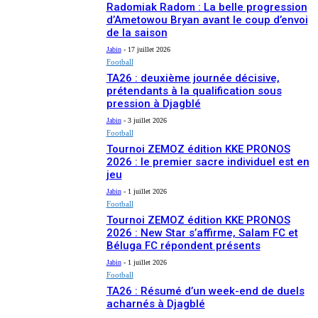
Radomiak Radom : La belle progression
d’Ametowou Bryan avant le coup d’envoi
de la saison
Jabin
-
17 juillet 2026
Football
TA26 : deuxième journée décisive,
prétendants à la qualification sous
pression à Djagblé
Jabin
-
3 juillet 2026
Football
Tournoi ZEMOZ édition KKE PRONOS
2026 : le premier sacre individuel est en
jeu
Jabin
-
1 juillet 2026
Football
Tournoi ZEMOZ édition KKE PRONOS
2026 : New Star s’affirme, Salam FC et
Béluga FC répondent présents
Jabin
-
1 juillet 2026
Football
TA26 : Résumé d’un week-end de duels
acharnés à Djagblé