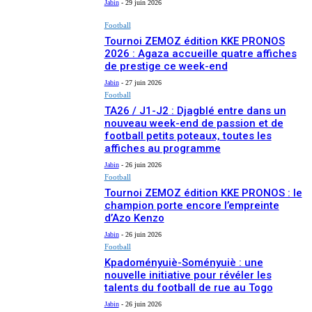
Jabin
-
29 juin 2026
Football
Tournoi ZEMOZ édition KKE PRONOS
2026 : Agaza accueille quatre affiches
de prestige ce week-end
Jabin
-
27 juin 2026
Football
TA26 / J1-J2 : Djagblé entre dans un
nouveau week-end de passion et de
football petits poteaux, toutes les
affiches au programme
Jabin
-
26 juin 2026
Football
Tournoi ZEMOZ édition KKE PRONOS : le
champion porte encore l’empreinte
d’Azo Kenzo
Jabin
-
26 juin 2026
Football
Kpadoményuiè-Soményuiè : une
nouvelle initiative pour révéler les
talents du football de rue au Togo
Jabin
-
26 juin 2026