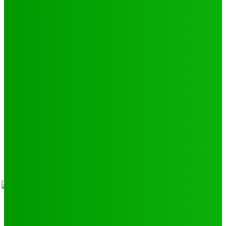
Natation
43
Culture
24
Santé
17
Environnement
11
SCIENCE - TECH
9
LIENS UTILES
Athlétisme
9
Politique de confidentialité
Mentions légales
À propos
Contact
Sponsors
- Advertisement -