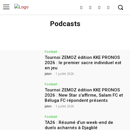
Podcasts
ACTUALITE
CULTURE
EDUCATION
ENVIRONNEMENT
EVENEMENT
GÉNÉRAL
INTERNATIONAL
MEDIA
PODCASTS
REPORTAGE
Football
Tournoi ZEMOZ édition KKE PRONOS
2026 : le premier sacre individuel est
en jeu
Jabin
-
1 juillet 2026
Football
Tournoi ZEMOZ édition KKE PRONOS
2026 : New Star s’affirme, Salam FC et
Béluga FC répondent présents
Jabin
-
1 juillet 2026
Football
TA26 : Résumé d’un week-end de
duels acharnés à Djagblé