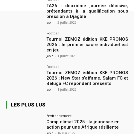
TA26 : deuxième journée décisive,
prétendants à la qualification sous
pression à Djagblé
Jabin
-
3 juillet 2026
Football
Tournoi ZEMOZ édition KKE PRONOS
2026 : le premier sacre individuel est
en jeu
Jabin
-
1 juillet 2026
Football
Tournoi ZEMOZ édition KKE PRONOS
2026 : New Star s’affirme, Salam FC et
Béluga FC répondent présents
Jabin
-
1 juillet 2026
LES PLUS LUS
Environnement
Camp climat 2025 : la jeunesse en
action pour une Afrique résiliente
Jabin
-
16 mai 2025