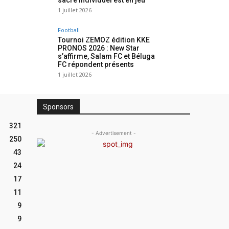
sacre individuel est en jeu
1 juillet 2026
Football
Tournoi ZEMOZ édition KKE
PRONOS 2026 : New Star
s’affirme, Salam FC et Béluga
FC répondent présents
1 juillet 2026
Sponsors
321
- Advertisement -
250
43
24
17
11
9
9