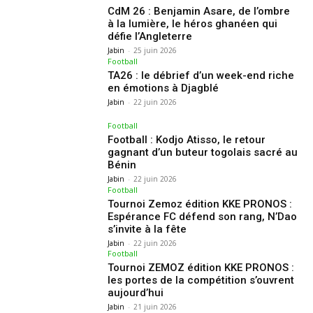
CdM 26 : Benjamin Asare, de l’ombre
à la lumière, le héros ghanéen qui
défie l’Angleterre
Jabin
-
25 juin 2026
Football
TA26 : le débrief d’un week-end riche
en émotions à Djagblé
Jabin
-
22 juin 2026
Football
Football : Kodjo Atisso, le retour
gagnant d’un buteur togolais sacré au
Bénin
Jabin
-
22 juin 2026
Football
Tournoi Zemoz édition KKE PRONOS :
Espérance FC défend son rang, N’Dao
s’invite à la fête
Jabin
-
22 juin 2026
Football
Tournoi ZEMOZ édition KKE PRONOS :
les portes de la compétition s’ouvrent
aujourd’hui
Jabin
-
21 juin 2026