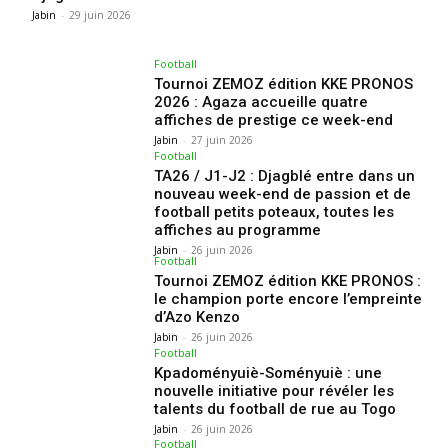
Jabin
-
29 juin 2026
Football
Tournoi ZEMOZ édition KKE PRONOS
2026 : Agaza accueille quatre
affiches de prestige ce week-end
Jabin
-
27 juin 2026
Football
TA26 / J1-J2 : Djagblé entre dans un
nouveau week-end de passion et de
football petits poteaux, toutes les
affiches au programme
Jabin
-
26 juin 2026
Football
Tournoi ZEMOZ édition KKE PRONOS :
le champion porte encore l’empreinte
d’Azo Kenzo
Jabin
-
26 juin 2026
Football
Kpadoményuiè-Soményuiè : une
nouvelle initiative pour révéler les
talents du football de rue au Togo
Jabin
-
26 juin 2026
Football