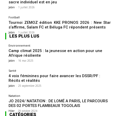
sacre individuel est en jeu
Jabin
-
1 juillet 2026
Football
Tournoi ZEMOZ édition KKE PRONOS 2026 : New Star
s’affirme, Salam FC et Béluga FC répondent présents
Jabin
-
1 juillet 2026
LES PLUS LUS
Environnement
Camp climat 2025 : la jeunesse en action pour une
Afrique résiliente
Jabin
-
16 mai 2025
Santé
4 voix féminines pour faire avancer les DSSR/PF :
Récits et réalités
Jabin
-
25 septembre 2025
Natation
JO 2024/ NATATION : DE LOMÉ A PARIS, LE PARCOURS
DES 02 PORTES FLAMBEAUX TOGOLAIS
Hiler
-
29 octobre 2024
CATÉGORIES