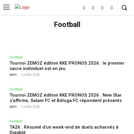
Football
ATHLÉTISME
AVIRON
BASKETBALL
CYCLISME
FOOTBALL
HANDBALL
NATATION
SAUVETAGE
VOLLEYBALL
Football
Tournoi ZEMOZ édition KKE PRONOS 2026 : le premier
sacre individuel est en jeu
Jabin
-
1 juillet 2026
Football
Tournoi ZEMOZ édition KKE PRONOS 2026 : New Star
s’affirme, Salam FC et Béluga FC répondent présents
Jabin
-
1 juillet 2026
Football
TA26 : Résumé d’un week-end de duels acharnés à
Djagblé