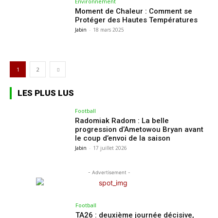
Environnement
Moment de Chaleur : Comment se
Protéger des Hautes Températures
Jabin
-
18 mars 2025
1
2
LES PLUS LUS
Football
Radomiak Radom : La belle
progression d’Ametowou Bryan avant
le coup d’envoi de la saison
Jabin
-
17 juillet 2026
- Advertisement -
Football
TA26 : deuxième journée décisive,