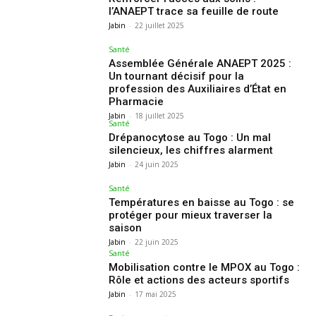
l’ANAEPT trace sa feuille de route
Jabin
-
22 juillet 2025
Santé
Assemblée Générale ANAEPT 2025 :
Un tournant décisif pour la
profession des Auxiliaires d’État en
Pharmacie
Jabin
-
18 juillet 2025
Santé
Drépanocytose au Togo : Un mal
silencieux, les chiffres alarment
Jabin
-
24 juin 2025
Santé
Températures en baisse au Togo : se
protéger pour mieux traverser la
saison
Jabin
-
22 juin 2025
Santé
Mobilisation contre le MPOX au Togo :
Rôle et actions des acteurs sportifs
Jabin
-
17 mai 2025