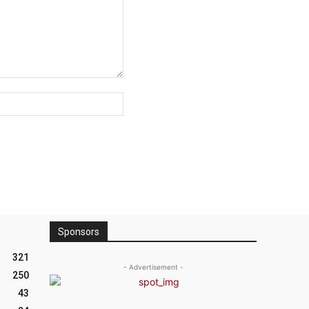
Site
:
Sponsors
321
- Advertisement -
250
43