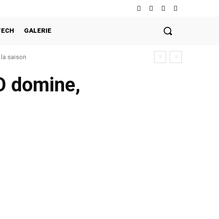
TECH
GALERIE
la saison
O domine,