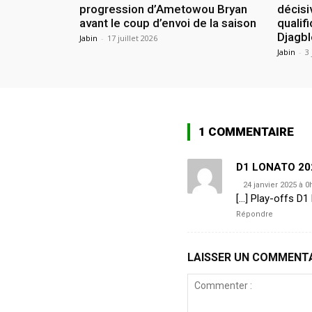
progression d’Ametowou Bryan
décisi
avant le coup d’envoi de la saison
qualif
Djagbl
Jabin
-
17 juillet 2026
Jabin
-
3 
1 COMMENTAIRE
D1 LONATO 202
24 janvier 2025 à 0
[…] Play-offs D1
Répondre
LAISSER UN COMMENT