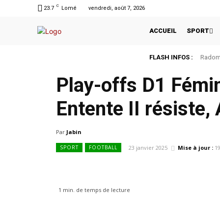
C
23.7
Lomé
vendredi, août 7, 2026
ACCUEIL
SPORT
FLASH INFOS :
Radomi
Play-offs D1 Fémi
Entente II résiste
Par
Jabin
23 janvier 2025
Mise à jour :
1
SPORT
FOOTBALL
1
min.
de temps de lecture