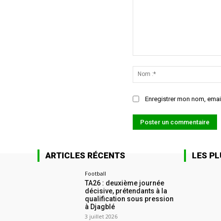
Commenter
:
Enregistrer mon nom, email
ARTICLES RÉCENTS
LES PL
Football
TA26 : deuxième journée
décisive, prétendants à la
qualification sous pression
à Djagblé
3 juillet 2026