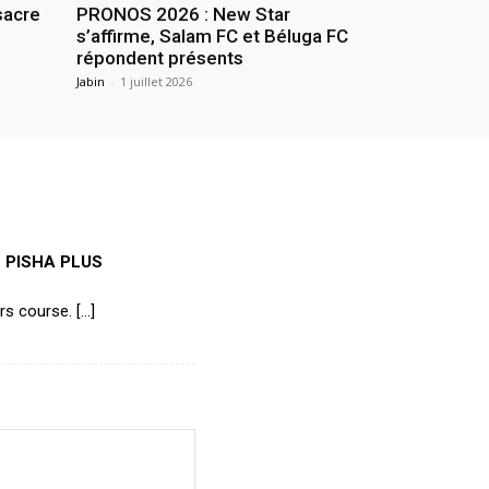
sacre
PRONOS 2026 : New Star
s’affirme, Salam FC et Béluga FC
répondent présents
Jabin
-
1 juillet 2026
| PISHA PLUS
rs course. […]