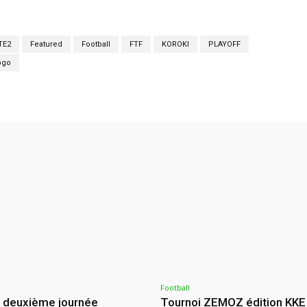
TE2
Featured
Football
FTF
KOROKI
PLAYOFF
ogo
Football
: deuxième journée
Tournoi ZEMOZ édition KKE