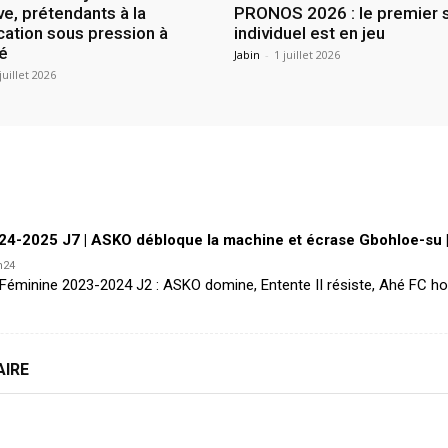
ve, prétendants à la
PRONOS 2026 : le premier 
ication sous pression à
individuel est en jeu
é
Jabin
-
1 juillet 2026
juillet 2026
4-2025 J7 | ASKO débloque la machine et écrase Gbohloe-su 
h24
 Féminine 2023-2024 J2 : ASKO domine, Entente II résiste, Ahé FC ho
AIRE