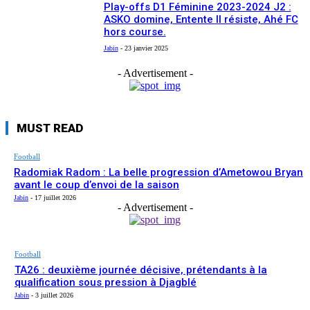
Play-offs D1 Féminine 2023-2024 J2 :
ASKO domine, Entente II résiste, Ahé FC
hors course.
Jabin
-
23 janvier 2025
- Advertisement -
MUST READ
Football
Radomiak Radom : La belle progression d’Ametowou Bryan
avant le coup d’envoi de la saison
Jabin
-
17 juillet 2026
- Advertisement -
Football
TA26 : deuxième journée décisive, prétendants à la
qualification sous pression à Djagblé
Jabin
-
3 juillet 2026