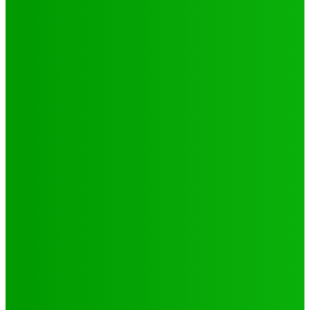
Environnement
Camp climat 2025 : la jeunesse en action pour une
Afrique résiliente
Jabin
-
16 mai 2025
Santé
4 voix féminines pour faire avancer les DSSR/PF : Récits
et réalités
Jabin
-
25 septembre 2025
Natation
JO 2024/ NATATION : DE LOMÉ A PARIS, LE PARCOURS DES
02 PORTES FLAMBEAUX TOGOLAIS
Hiler
-
29 octobre 2024
CATÉGORIES
Sport
321
Football
250
Natation
43
Culture
24
Santé
17