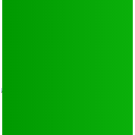
Environnement
11
SCIENCE - TECH
9
LIENS UTILES
Athlétisme
9
Politique de confidentialité
Mentions légales
À propos
Contact
Sponsors
- Advertisement -