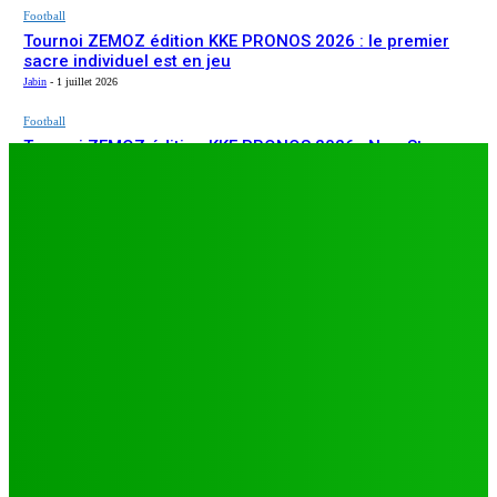
Football
Tournoi ZEMOZ édition KKE PRONOS 2026 : le premier
sacre individuel est en jeu
Jabin
-
1 juillet 2026
Football
Tournoi ZEMOZ édition KKE PRONOS 2026 : New Star
ARTICLES RÉCENTS
s’affirme, Salam FC et Béluga FC répondent présents
Jabin
-
1 juillet 2026
Football
TA26 : deuxième journée décisive, prétendants à la
qualification sous pression à Djagblé
Jabin
-
3 juillet 2026
Football
Tournoi ZEMOZ édition KKE PRONOS 2026 : le premier
sacre individuel est en jeu
Jabin
-
1 juillet 2026
Football
Tournoi ZEMOZ édition KKE PRONOS 2026 : New Star
s’affirme, Salam FC et Béluga FC répondent présents
Jabin
-
1 juillet 2026
LES PLUS LUS