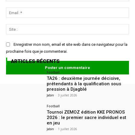
:*
Ema
:*
Sit
:
Enregistrer mon nom, email et site web dans ce navigateur pour la
prochaine fois que je commenterai.
ARTICLES RÉCENTS
Football
TA26 : deuxième journée décisive,
prétendants à la qualification sous
pression à Djagblé
Jabin
-
3 juillet 2026
Football
Tournoi ZEMOZ édition KKE PRONOS
2026 : le premier sacre individuel est
en jeu
Jabin
-
1 juillet 2026