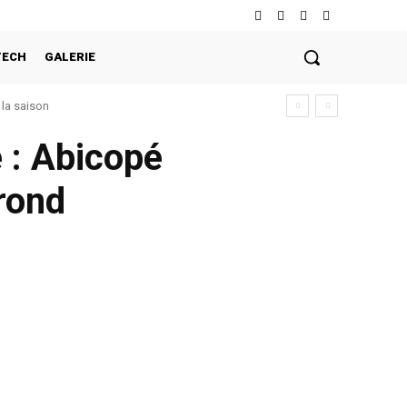
TECH
GALERIE
la saison
é : Abicopé
 rond