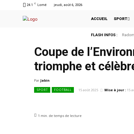
C
24.1
Lomé
jeudi, août 6, 2026
ACCUEIL
SPORT
FLASH INFOS :
Radomi
Coupe de l’Environ
triomphe et célèbre
Par
Jabin
15 août 2025
Mise à jour :
15 a
SPORT
FOOTBALL
1
min.
de temps de lecture