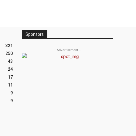
Sponsors
321
- Advertisement -
250
43
24
17
11
9
9