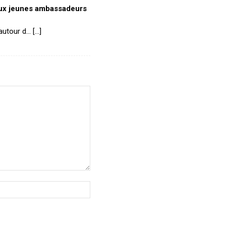
eux jeunes ambassadeurs
autour d… […]
Site
: