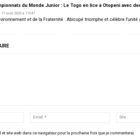
mpionnats du Monde Junior : Le Togo en lice à Otopeni avec d
17 août 2025 à 11h47
vironnement et de la Fraternité : Abicopé triomphe et célèbre l’unité 
AIRE
Nom
Email
:*
:*
 et site web dans ce navigateur pour la prochaine fois que je commenterai.