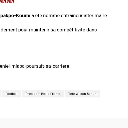
Mensah
Kpakpo-Koumi
a été nommé entraîneur intérimaire
pidement pour maintenir sa compétitivité dans
eniel-mlapa-poursuit-sa-carriere
Football
Président Étoile Filante
Têtê Wilson Bahun