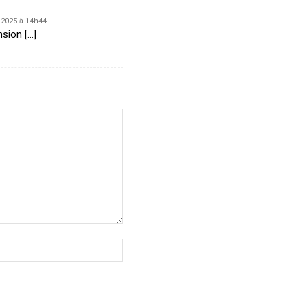
r 2025 à 14h44
nsion […]
Site
: