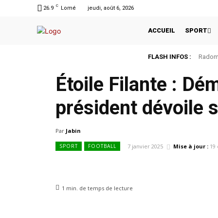
C
26.9
Lomé
jeudi, août 6, 2026
ACCUEIL
SPORT
FLASH INFOS :
Radomi
Étoile Filante : Dé
président dévoile
Par
Jabin
7 janvier 2025
Mise à jour :
19 
SPORT
FOOTBALL
1
min.
de temps de lecture