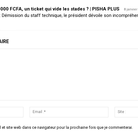
000 FCFA, un ticket qui vide les stades ? | PISHA PLUS
8 janvie
e : Démission du staff technique, le président dévoile son incompréhe
AIRE
Nom
Email
:*
:*
 et site web dans ce navigateur pour la prochaine fois que je commenterai.