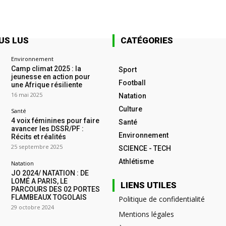
US LUS
CATÉGORIES
Environnement
Camp climat 2025 : la
Sport
jeunesse en action pour
Football
une Afrique résiliente
16 mai 2025
Natation
Culture
Santé
4 voix féminines pour faire
Santé
avancer les DSSR/PF :
Environnement
Récits et réalités
25 septembre 2025
SCIENCE - TECH
Athlétisme
Natation
JO 2024/ NATATION : DE
LOMÉ A PARIS, LE
LIENS UTILES
PARCOURS DES 02 PORTES
FLAMBEAUX TOGOLAIS
Politique de confidentialité
29 octobre 2024
Mentions légales