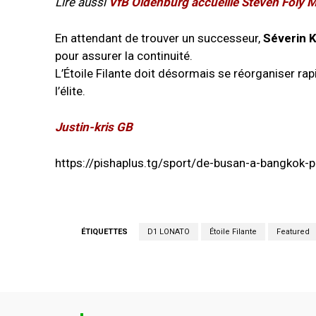
Lire aussi
VfB Oldenburg accueille Steven Foly 
En attendant de trouver un successeur,
Séverin 
pour assurer la continuité.
L’Étoile Filante doit désormais se réorganiser ra
l’élite.
Justin-kris GB
https://pishaplus.tg/sport/de-busan-a-bangkok-p
ÉTIQUETTES
D1 LONATO
Étoile Filante
Featured