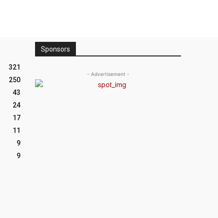
Sponsors
321
- Advertisement -
250
43
24
17
11
9
9