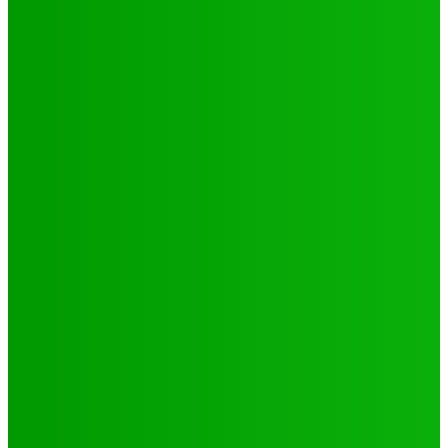
Environnement
Camp climat 2025 : la jeunesse en action pour une
Afrique résiliente
Jabin
-
16 mai 2025
Santé
4 voix féminines pour faire avancer les DSSR/PF : Récits
et réalités
Jabin
-
25 septembre 2025
Natation
JO 2024/ NATATION : DE LOMÉ A PARIS, LE PARCOURS DES
02 PORTES FLAMBEAUX TOGOLAIS
Hiler
-
29 octobre 2024
CATÉGORIES
Sport
321
Football
250
Natation
43
Culture
24
Santé
17