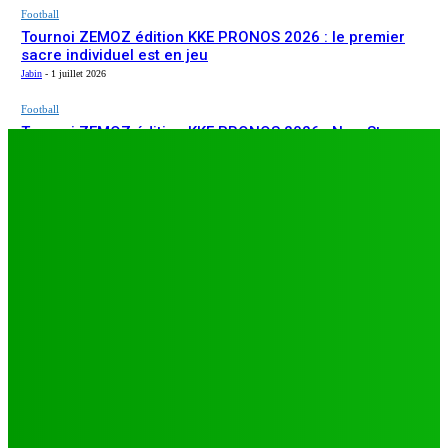
Football
Tournoi ZEMOZ édition KKE PRONOS 2026 : le premier
sacre individuel est en jeu
Jabin
-
1 juillet 2026
Football
Tournoi ZEMOZ édition KKE PRONOS 2026 : New Star
ARTICLES RÉCENTS
s’affirme, Salam FC et Béluga FC répondent présents
Jabin
-
1 juillet 2026
Football
TA26 : deuxième journée décisive, prétendants à la
qualification sous pression à Djagblé
Jabin
-
3 juillet 2026
Football
Tournoi ZEMOZ édition KKE PRONOS 2026 : le premier
sacre individuel est en jeu
Jabin
-
1 juillet 2026
Football
Tournoi ZEMOZ édition KKE PRONOS 2026 : New Star
s’affirme, Salam FC et Béluga FC répondent présents
Jabin
-
1 juillet 2026
LES PLUS LUS