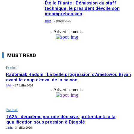
Étoile Filante : Démission du staff
technique, le président dévoile son
incompréhension
Jabin
-
7 janvier 2025
- Advertisement -
MUST READ
Football
Radomiak Radom : La belle progression d’Ametowou Bryan
avant le coup d’envoi de la saison
Jabin
-
17 juillet 2026
- Advertisement -
Football
TA26 : deuxième journée décisive, prétendants à la
qualification sous pression à Djagblé
Jabin
-
3 juillet 2026