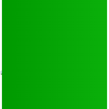
Environnement
11
SCIENCE - TECH
9
LIENS UTILES
Athlétisme
9
Politique de confidentialité
Mentions légales
À propos
Contact
Sponsors
- Advertisement -