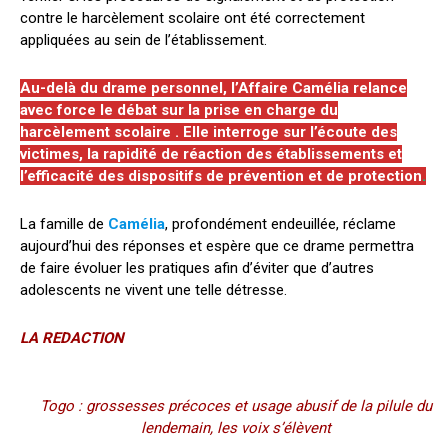
contre le harcèlement scolaire ont été correctement
appliquées au sein de l’établissement.
Au-delà du drame personnel, l’Affaire Camélia relance
avec force le débat sur la prise en charge du
harcèlement scolaire . Elle interroge sur l’écoute des
victimes, la rapidité de réaction des établissements et
l’efficacité des dispositifs de prévention et de protection
.
La famille de
Camélia
, profondément endeuillée, réclame
aujourd’hui des réponses et espère que ce drame permettra
de faire évoluer les pratiques afin d’éviter que d’autres
adolescents ne vivent une telle détresse.
LA REDACTION
Togo : grossesses précoces et usage abusif de la pilule du
lendemain, les voix s’élèvent