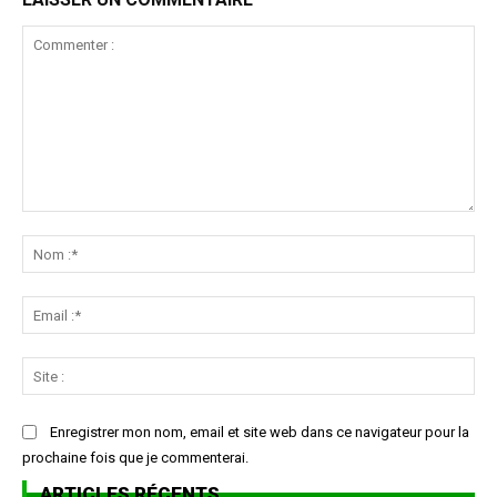
Commenter
:
No
:*
Ema
:*
Sit
:
Enregistrer mon nom, email et site web dans ce navigateur pour la
prochaine fois que je commenterai.
ARTICLES RÉCENTS