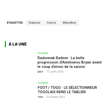
ÉTIQUETTES
Featured
France
Mitry-Mory
À LA UNE
Football
Radomiak Radom : La belle
progression d’Ametowou Bryan avant
le coup d’envoi de la saison
Jabin
-
17 juillet 2026
Football
FOOT / TOGO : LE SÉLECTIONNEUR
TOGOLAIS REND LE TABLIER
Hiler
-
29 octobre 2024