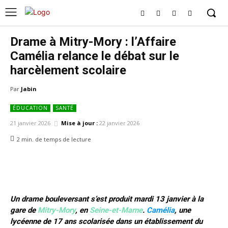
Drame à Mitry-Mory : l’Affaire
Camélia relance le débat sur le
harcèlement scolaire
Par
Jabin
ÉDUCATION
SANTÉ
21 janvier 2026
Mise à jour :
22 janvier 2026
2
min.
de temps de lecture
Un drame bouleversant s’est produit mardi 13 janvier à la
gare de
Mitry-Mory
, en
Seine-et-Marne
.
Camélia
, une
lycéenne de 17 ans scolarisée dans un établissement du