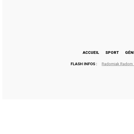
26.9
Lomé
samedi, août 8, 2026
ACCUEIL
SPORT
GÉN
FLASH INFOS :
Radomiak Radom : 