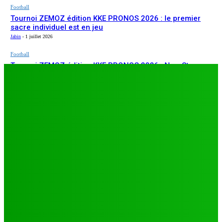
Football
Tournoi ZEMOZ édition KKE PRONOS 2026 : le premier
sacre individuel est en jeu
Jabin
-
1 juillet 2026
Football
Tournoi ZEMOZ édition KKE PRONOS 2026 : New Star
ARTICLES RÉCENTS
s’affirme, Salam FC et Béluga FC répondent présents
Jabin
-
1 juillet 2026
Football
TA26 : deuxième journée décisive, prétendants à la
qualification sous pression à Djagblé
Jabin
-
3 juillet 2026
Football
Tournoi ZEMOZ édition KKE PRONOS 2026 : le premier
sacre individuel est en jeu
Jabin
-
1 juillet 2026
Football
Tournoi ZEMOZ édition KKE PRONOS 2026 : New Star
s’affirme, Salam FC et Béluga FC répondent présents
Jabin
-
1 juillet 2026
LES PLUS LUS