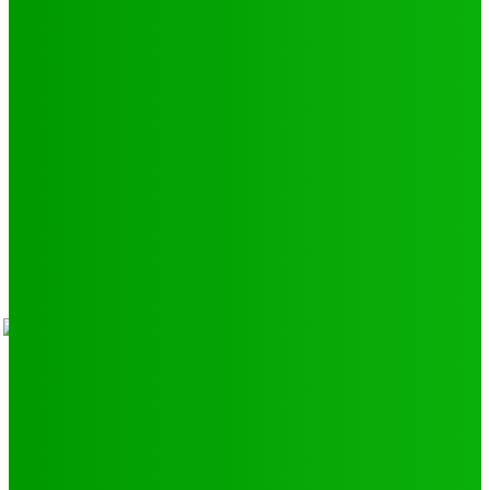
Environnement
11
SCIENCE - TECH
9
LIENS UTILES
Athlétisme
9
Politique de confidentialité
Mentions légales
À propos
Contact
Sponsors
- Advertisement -