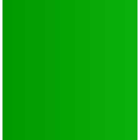
Environnement
Camp climat 2025 : la jeunesse en action pour une
Afrique résiliente
Jabin
-
16 mai 2025
Santé
4 voix féminines pour faire avancer les DSSR/PF : Récits
et réalités
Jabin
-
25 septembre 2025
Natation
JO 2024/ NATATION : DE LOMÉ A PARIS, LE PARCOURS DES
02 PORTES FLAMBEAUX TOGOLAIS
Hiler
-
29 octobre 2024
CATÉGORIES
Sport
321
Football
250
Natation
43
Culture
24
Santé
17