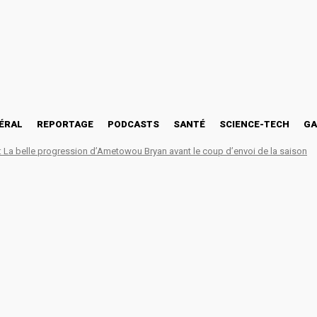
ÉRAL
REPORTAGE
PODCASTS
SANTÉ
SCIENCE-TECH
GA
La belle progression d’Ametowou Bryan avant le coup d’envoi de la saison
: Innocent PATO brise le