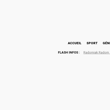
24.1
Lomé
vendredi, août 7, 2026
ACCUEIL
SPORT
GÉN
FLASH INFOS :
Radomiak Radom : 
TRIBUNE / Médias d’État 