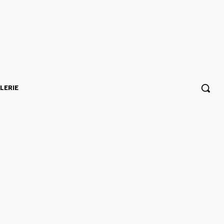
LERIE
 tabou du silence