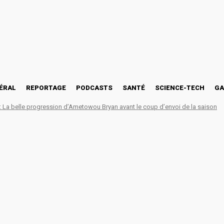
ÉRAL
REPORTAGE
PODCASTS
SANTÉ
SCIENCE-TECH
GA
La belle progression d’Ametowou Bryan avant le coup d’envoi de la saison
KKE PRONOS 2026 : New S