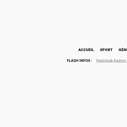
26.9
Lomé
samedi, août 8, 2026
ACCUEIL
SPORT
GÉN
FLASH INFOS :
Radomiak Radom : 
Tournoi ZEMOZ édition 