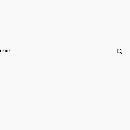
LERIE
tar s’affirme,