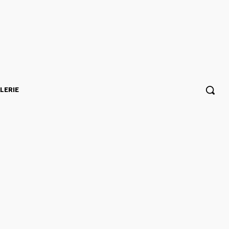
LERIE
 l’unité à