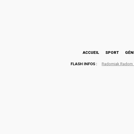
26.6
Lomé
jeudi, août 6, 2026
ACCUEIL
SPORT
GÉN
FLASH INFOS :
Radomiak Radom : 
Tournoi « Spécial Tabask