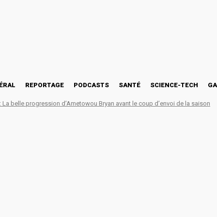
ÉRAL
REPORTAGE
PODCASTS
SANTÉ
SCIENCE-TECH
GA
La belle progression d’Ametowou Bryan avant le coup d’envoi de la saison
i 2025 » : Agodéké célèbre