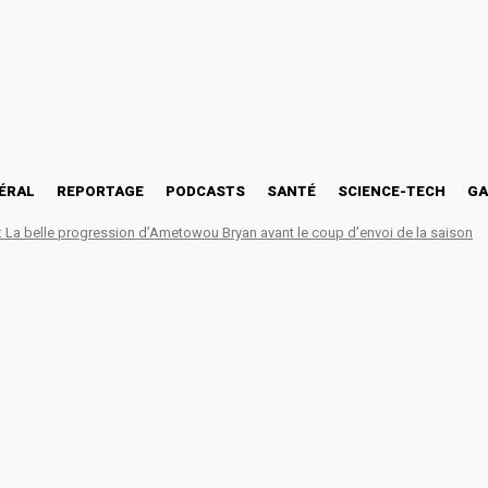
ÉRAL
REPORTAGE
PODCASTS
SANTÉ
SCIENCE-TECH
GA
La belle progression d’Ametowou Bryan avant le coup d’envoi de la saison
KA recrute des agents de 