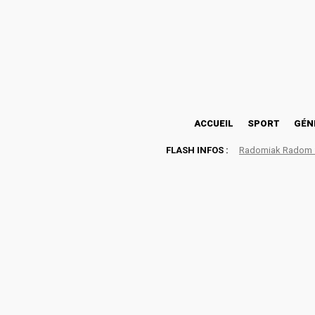
26.9
Lomé
vendredi, août 7, 2026
ACCUEIL
SPORT
GÉN
FLASH INFOS :
Radomiak Radom : 
Mobilité électrique : NA