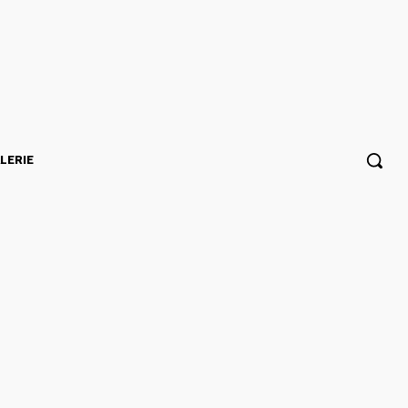
LERIE
collecte de