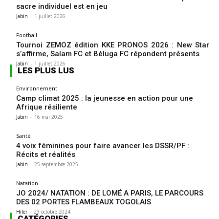
sacre individuel est en jeu
Jabin
-
1 juillet 2026
Football
Tournoi ZEMOZ édition KKE PRONOS 2026 : New Star
s’affirme, Salam FC et Béluga FC répondent présents
Jabin
-
1 juillet 2026
LES PLUS LUS
Environnement
Camp climat 2025 : la jeunesse en action pour une
Afrique résiliente
Jabin
-
16 mai 2025
Santé
4 voix féminines pour faire avancer les DSSR/PF :
Récits et réalités
Jabin
-
25 septembre 2025
Natation
JO 2024/ NATATION : DE LOMÉ A PARIS, LE PARCOURS
DES 02 PORTES FLAMBEAUX TOGOLAIS
Hiler
-
29 octobre 2024
CATÉGORIES