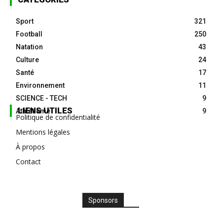
Sport
321
Football
250
Natation
43
Culture
24
Santé
17
Environnement
11
SCIENCE - TECH
9
LIENS UTILES
Athlétisme
9
Politique de confidentialité
Mentions légales
À propos
Contact
Sponsors