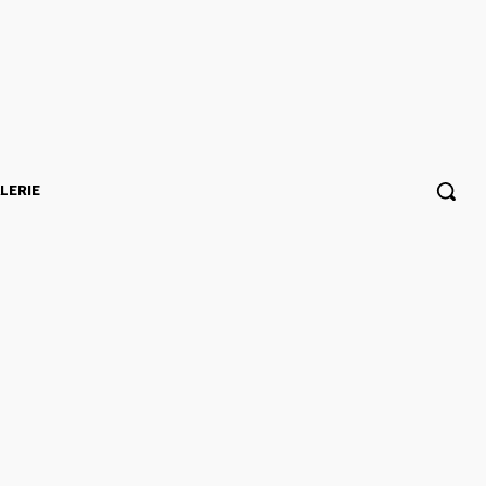
LERIE
al éclaire le jeu