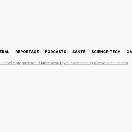
ÉRAL
REPORTAGE
PODCASTS
SANTÉ
SCIENCE-TECH
GA
La belle progression d’Ametowou Bryan avant le coup d’envoi de la saison
es terrains, Agrignan Fesh