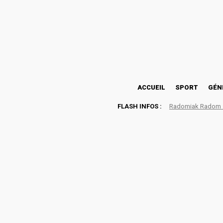
23.6
Lomé
samedi, août 8, 2026
ACCUEIL
SPORT
GÉN
FLASH INFOS :
Radomiak Radom : 
Football : Dans l’ombre d