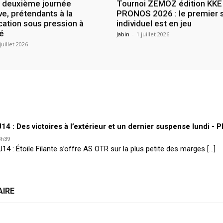
: deuxième journée
Tournoi ZEMOZ édition KKE
ve, prétendants à la
PRONOS 2026 : le premier 
ication sous pression à
individuel est en jeu
é
Jabin
-
1 juillet 2026
juillet 2026
 : Des victoires à l’extérieur et un dernier suspense lundi -
8h39
14 : Étoile Filante s’offre AS OTR sur la plus petite des marges […]
AIRE