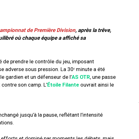
ampionnat de Première Division
, après la trêve,
ilibré où chaque équipe a affiché sa
 de prendre le contrôle du jeu, imposant
e adverse sous pression. La 30ᵉ minute a été
e gardien et un défenseur de l’
AS OTR
, une passe
t contre son camp. L’
Étoile Filante
ouvrait ainsi le
changé jusqu’à la pause, reflétant l’intensité
tions.
s efforts et dominé par moments les débats, mais