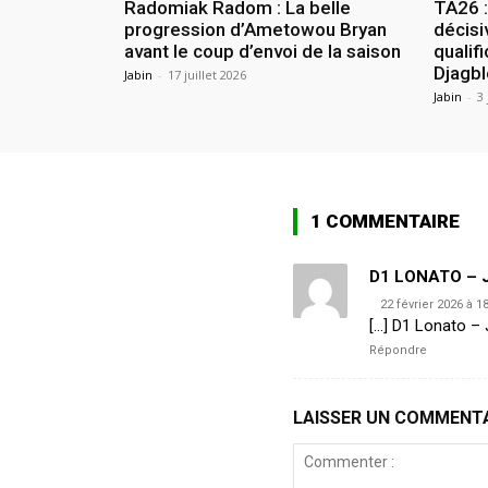
Radomiak Radom : La belle
TA26 
progression d’Ametowou Bryan
décisi
avant le coup d’envoi de la saison
qualif
Djagbl
Jabin
-
17 juillet 2026
Jabin
-
3 
1 COMMENTAIRE
D1 LONATO – J14
22 février 2026 à 1
[…] D1 Lonato – J
Répondre
LAISSER UN COMMENT