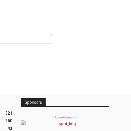
Site
:
Sponsors
321
- Advertisement -
250
43