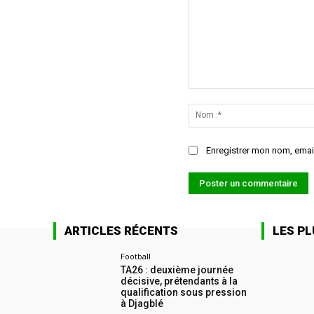
Commenter
:
Enregistrer mon nom, email
ARTICLES RÉCENTS
LES PL
Football
TA26 : deuxième journée
décisive, prétendants à la
qualification sous pression
à Djagblé