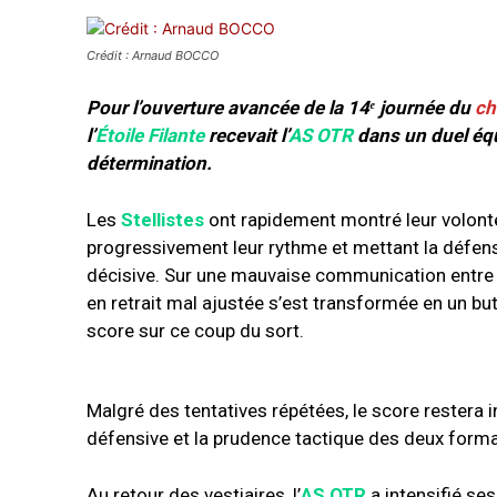
Crédit : Arnaud BOCCO
Pour l’ouverture avancée de la 14ᵉ journée du
ch
l’
Étoile Filante
recevait l’
AS OTR
dans un duel équ
détermination.
Les
Stellistes
ont rapidement montré leur volonté
progressivement leur rythme et mettant la défens
décisive. Sur une mauvaise communication entre l
en retrait mal ajustée s’est transformée en un bu
score sur ce coup du sort.
Malgré des tentatives répétées, le score restera in
défensive et la prudence tactique des deux forma
Au retour des vestiaires, l’
AS OTR
a intensifié se