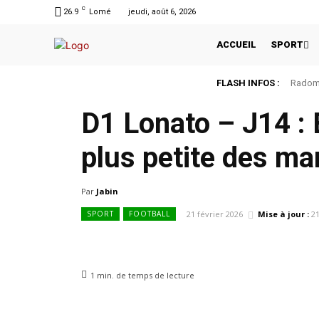
C
26.9
Lomé
jeudi, août 6, 2026
ACCUEIL
SPORT
FLASH INFOS :
Radomi
D1 Lonato – J14 : É
plus petite des ma
Par
Jabin
21 février 2026
Mise à jour :
21
SPORT
FOOTBALL
1
min.
de temps de lecture