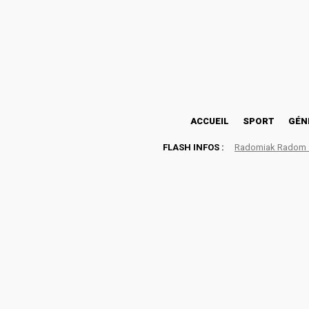
26.2
Lomé
jeudi, août 6, 2026
ACCUEIL
SPORT
GÉN
FLASH INFOS :
Radomiak Radom : 
D1 LONATO 2024-2025: L