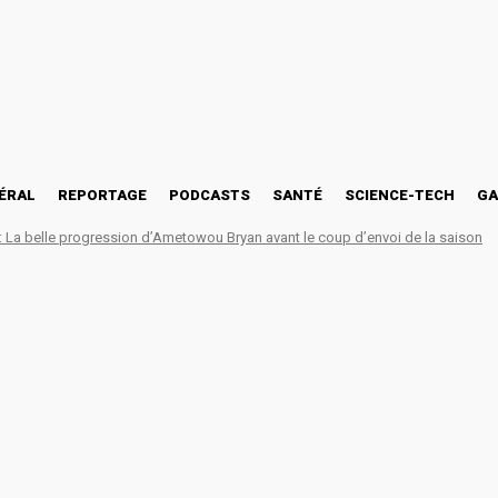
ÉRAL
REPORTAGE
PODCASTS
SANTÉ
SCIENCE-TECH
GA
La belle progression d’Ametowou Bryan avant le coup d’envoi de la saison
 UL2025: INJS joue le ch