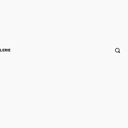
LERIE
ampion en titre