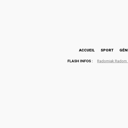
24.2
Lomé
samedi, août 8, 2026
ACCUEIL
SPORT
GÉN
FLASH INFOS :
Radomiak Radom : 
Championnats Sportifs –