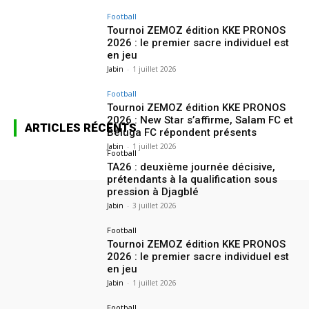
Football
Tournoi ZEMOZ édition KKE PRONOS
2026 : le premier sacre individuel est
en jeu
Jabin
-
1 juillet 2026
Football
Tournoi ZEMOZ édition KKE PRONOS
2026 : New Star s’affirme, Salam FC et
ARTICLES RÉCENTS
Béluga FC répondent présents
Jabin
-
1 juillet 2026
Football
TA26 : deuxième journée décisive,
prétendants à la qualification sous
pression à Djagblé
Jabin
-
3 juillet 2026
Football
Tournoi ZEMOZ édition KKE PRONOS
2026 : le premier sacre individuel est
en jeu
Jabin
-
1 juillet 2026
Football