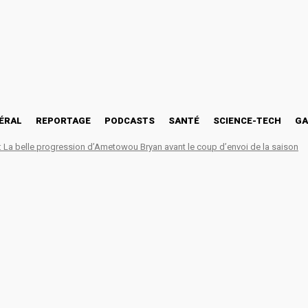
ÉRAL
REPORTAGE
PODCASTS
SANTÉ
SCIENCE-TECH
GA
La belle progression d’Ametowou Bryan avant le coup d’envoi de la saison
sion, de formation et de 