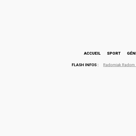
24.1
Lomé
vendredi, août 7, 2026
ACCUEIL
SPORT
GÉN
FLASH INFOS :
Radomiak Radom : 
BAP FOOT : 11 ans de pas