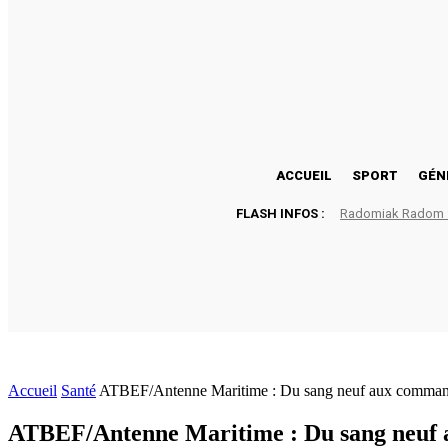
24.1
Lomé
vendredi, août 7, 2026
ACCUEIL
SPORT
GÉN
FLASH INFOS :
Radomiak Radom : 
Accueil
Santé
ATBEF/Antenne Maritime : Du sang neuf aux comman
ATBEF/Antenne Maritime : Du sang neuf