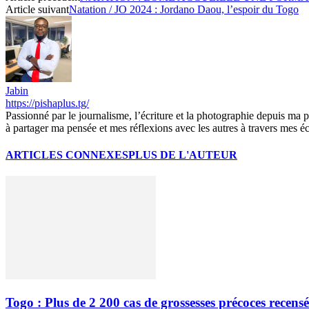
Article suivant
Natation / JO 2024 : Jordano Daou, l’espoir du Togo
Jabin
https://pishaplus.tg/
Passionné par le journalisme, l’écriture et la photographie depuis ma plu
à partager ma pensée et mes réflexions avec les autres à travers mes écr
ARTICLES CONNEXES
PLUS DE L'AUTEUR
Togo : Plus de 2 200 cas de grossesses précoces recens