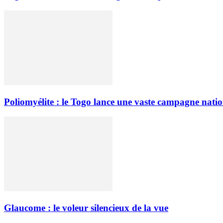
Poliomyélite : le Togo lance une vaste campagne natio
Glaucome : le voleur silencieux de la vue