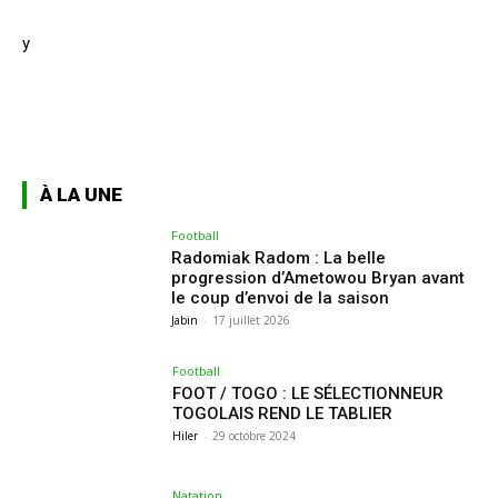
y
À LA UNE
Football
Radomiak Radom : La belle
progression d’Ametowou Bryan avant
le coup d’envoi de la saison
Jabin
-
17 juillet 2026
Football
FOOT / TOGO : LE SÉLECTIONNEUR
TOGOLAIS REND LE TABLIER
Hiler
-
29 octobre 2024
Natation