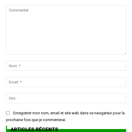
Commenter
:
No
:*
Ema
:*
Sit
:
Enregistrer mon nom, email et site web dans ce navigateur pour la
prochaine fois que je commenterai.
ARTICLES RÉCENTS