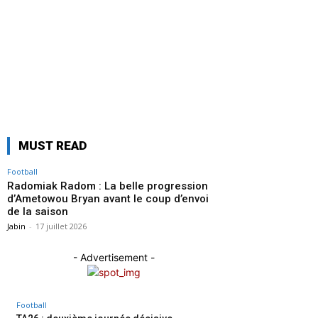
progression
d’Ametowou
Bryan avant
le coup
d’envoi de la
saison
MUST READ
Football
Radomiak Radom : La belle progression
d’Ametowou Bryan avant le coup d’envoi
de la saison
Jabin
-
17 juillet 2026
- Advertisement -
Football