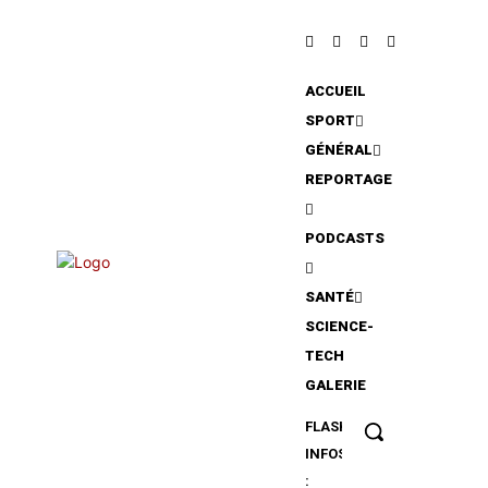
ACCUEIL
SPORT
GÉNÉRAL
REPORTAGE
PODCASTS
SANTÉ
SCIENCE-
TECH
GALERIE
FLASH
Radomiak
INFOS
Radom : La
:
belle