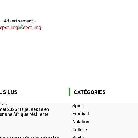
- Advertisement -
US LUS
CATÉGORIES
ment
Sport
at 2025 : la jeunesse en
Football
ur une Afrique résiliente
5
Natation
Culture
Santé