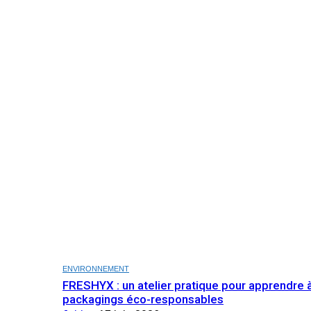
ENVIRONNEMENT
FRESHYX : un atelier pratique pour apprendre 
packagings éco-responsables