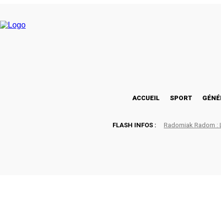
C
26.6
Lomé
jeudi, août 6, 2026
ACCUEIL
SPORT
GÉNÉ
FLASH INFOS :
Radomiak Radom : La