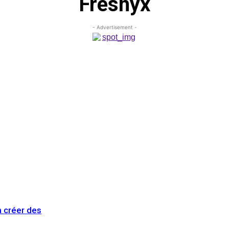
Freshyx
- Advertisement -
à créer des