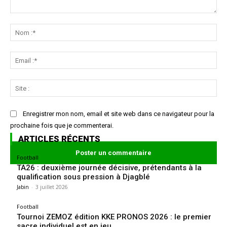
Commenter
:
No
:*
Ema
:*
Sit
:
Enregistrer mon nom, email et site web dans ce navigateur pour la
prochaine fois que je commenterai.
ARTICLES RÉCENTS
Football
TA26 : deuxième journée décisive, prétendants à la
qualification sous pression à Djagblé
Jabin
-
3 juillet 2026
Football
Tournoi ZEMOZ édition KKE PRONOS 2026 : le premier
sacre individuel est en jeu