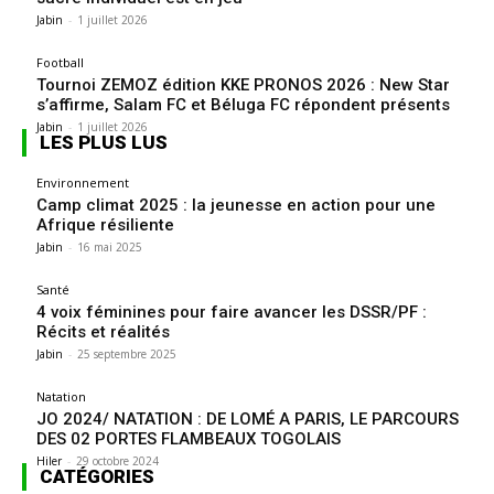
Jabin
-
1 juillet 2026
Football
Tournoi ZEMOZ édition KKE PRONOS 2026 : New Star
s’affirme, Salam FC et Béluga FC répondent présents
Jabin
-
1 juillet 2026
LES PLUS LUS
Environnement
Camp climat 2025 : la jeunesse en action pour une
Afrique résiliente
Jabin
-
16 mai 2025
Santé
4 voix féminines pour faire avancer les DSSR/PF :
Récits et réalités
Jabin
-
25 septembre 2025
Natation
JO 2024/ NATATION : DE LOMÉ A PARIS, LE PARCOURS
DES 02 PORTES FLAMBEAUX TOGOLAIS
Hiler
-
29 octobre 2024
CATÉGORIES