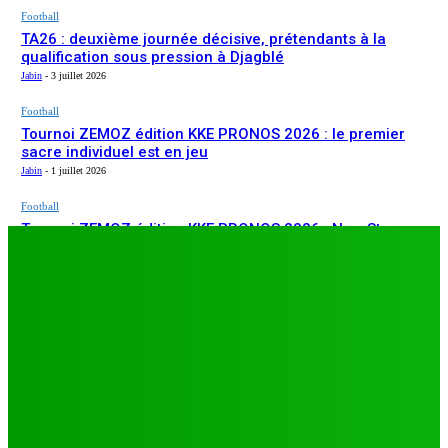
Football
TA26 : deuxième journée décisive, prétendants à la
qualification sous pression à Djagblé
Jabin
-
3 juillet 2026
Football
Tournoi ZEMOZ édition KKE PRONOS 2026 : le premier
sacre individuel est en jeu
Jabin
-
1 juillet 2026
Football
Tournoi ZEMOZ édition KKE PRONOS 2026 : New Star
ARTICLES RÉCENTS
s’affirme, Salam FC et Béluga FC répondent présents
Jabin
-
1 juillet 2026
Football
TA26 : deuxième journée décisive, prétendants à la
qualification sous pression à Djagblé
Jabin
-
3 juillet 2026
Football
Tournoi ZEMOZ édition KKE PRONOS 2026 : le premier
sacre individuel est en jeu
Jabin
-
1 juillet 2026