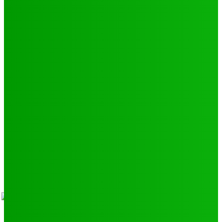
Football
250
Natation
43
Culture
24
Santé
17
Environnement
11
SCIENCE - TECH
9
LIENS UTILES
Athlétisme
9
Politique de confidentialité
Mentions légales
À propos
Contact
Sponsors
- Advertisement -