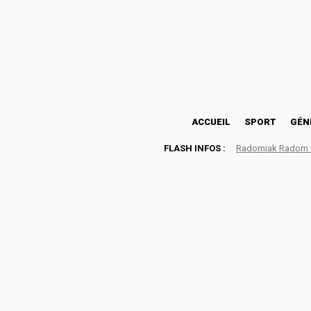
23.7
Lomé
jeudi, août 6, 2026
ACCUEIL
SPORT
GÉN
FLASH INFOS :
Radomiak Radom : 
Détection U17-U18 DGA Spo