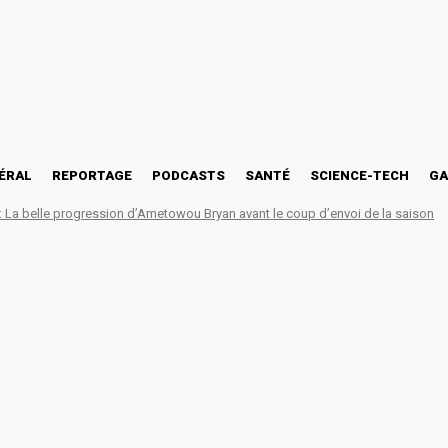
ÉRAL
REPORTAGE
PODCASTS
SANTÉ
SCIENCE-TECH
GA
La belle progression d’Ametowou Bryan avant le coup d’envoi de la saison
rt : Cristal FA trace la 