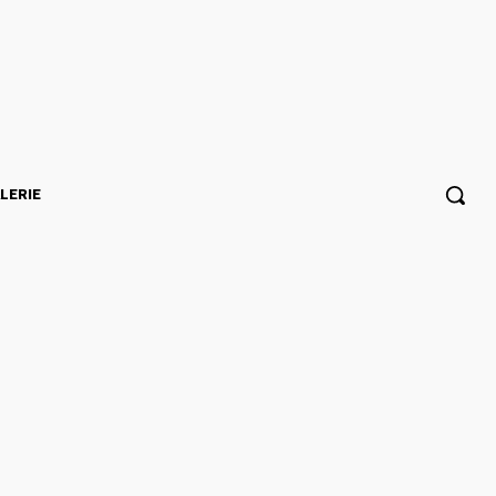
LERIE
voie de l’avenir à