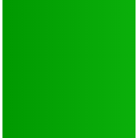
Environnement
Camp climat 2025 : la jeunesse en action pour une
Afrique résiliente
Jabin
-
16 mai 2025
Santé
4 voix féminines pour faire avancer les DSSR/PF : Récits
et réalités
Jabin
-
25 septembre 2025
Natation
JO 2024/ NATATION : DE LOMÉ A PARIS, LE PARCOURS DES
02 PORTES FLAMBEAUX TOGOLAIS
Hiler
-
29 octobre 2024
CATÉGORIES
Sport
321
Football
250
Natation
43
Culture
24
Santé
17