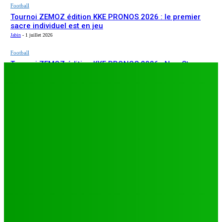
Football
Tournoi ZEMOZ édition KKE PRONOS 2026 : le premier
sacre individuel est en jeu
Jabin
-
1 juillet 2026
Football
Tournoi ZEMOZ édition KKE PRONOS 2026 : New Star
ARTICLES RÉCENTS
s’affirme, Salam FC et Béluga FC répondent présents
Jabin
-
1 juillet 2026
Football
TA26 : deuxième journée décisive, prétendants à la
qualification sous pression à Djagblé
Jabin
-
3 juillet 2026
Football
Tournoi ZEMOZ édition KKE PRONOS 2026 : le premier
sacre individuel est en jeu
Jabin
-
1 juillet 2026
Football
Tournoi ZEMOZ édition KKE PRONOS 2026 : New Star
s’affirme, Salam FC et Béluga FC répondent présents
Jabin
-
1 juillet 2026
LES PLUS LUS