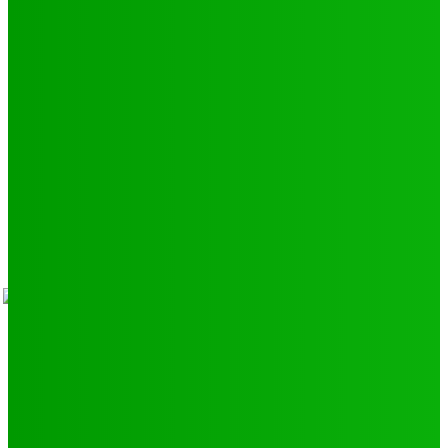
Environnement
11
SCIENCE - TECH
9
LIENS UTILES
Athlétisme
9
Politique de confidentialité
Mentions légales
À propos
Contact
Sponsors
- Advertisement -