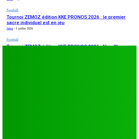
Football
Tournoi ZEMOZ édition KKE PRONOS 2026 : le premier
sacre individuel est en jeu
Jabin
-
1 juillet 2026
Football
Tournoi ZEMOZ édition KKE PRONOS 2026 : New Star
ARTICLES RÉCENTS
s’affirme, Salam FC et Béluga FC répondent présents
Jabin
-
1 juillet 2026
Football
TA26 : deuxième journée décisive, prétendants à la
qualification sous pression à Djagblé
Jabin
-
3 juillet 2026
Football
Tournoi ZEMOZ édition KKE PRONOS 2026 : le premier
sacre individuel est en jeu
Jabin
-
1 juillet 2026
Football
Tournoi ZEMOZ édition KKE PRONOS 2026 : New Star
s’affirme, Salam FC et Béluga FC répondent présents