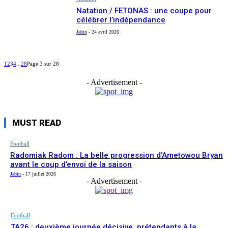
Natation / FETONAS : une coupe pour
célébrer l’indépendance
Jabin
-
24 avril 2026
1
2
3
4
...
28
Page 3 sur 28
- Advertisement -
MUST READ
Football
Radomiak Radom : La belle progression d’Ametowou Bryan
avant le coup d’envoi de la saison
Jabin
-
17 juillet 2026
- Advertisement -
Football
TA26 : deuxième journée décisive, prétendants à la