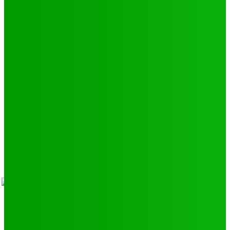
Culture
24
Santé
17
Environnement
11
SCIENCE - TECH
9
LIENS UTILES
Athlétisme
9
Politique de confidentialité
Mentions légales
À propos
Contact
Sponsors
- Advertisement -