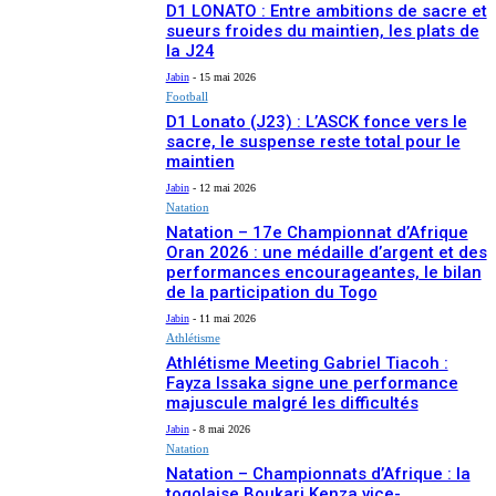
D1 LONATO : Entre ambitions de sacre et
sueurs froides du maintien, les plats de
la J24
Jabin
-
15 mai 2026
Football
D1 Lonato (J23) : L’ASCK fonce vers le
sacre, le suspense reste total pour le
maintien
Jabin
-
12 mai 2026
Natation
Natation – 17e Championnat d’Afrique
Oran 2026 : une médaille d’argent et des
performances encourageantes, le bilan
de la participation du Togo
Jabin
-
11 mai 2026
Athlétisme
Athlétisme Meeting Gabriel Tiacoh :
Fayza Issaka signe une performance
majuscule malgré les difficultés
Jabin
-
8 mai 2026
Natation
Natation – Championnats d’Afrique : la
togolaise Boukari Kenza vice-