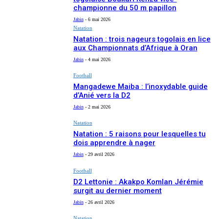
championne du 50 m papillon
Jabin
-
6 mai 2026
Natation
Natation : trois nageurs togolais en lice
aux Championnats d’Afrique à Oran
Jabin
-
4 mai 2026
Football
Mangadewe Maiba : l’inoxydable guide
d’Anié vers la D2
Jabin
-
2 mai 2026
Natation
Natation : 5 raisons pour lesquelles tu
dois apprendre à nager
Jabin
-
29 avril 2026
Football
D2 Lettonie : Akakpo Komlan Jérémie
surgit au dernier moment
Jabin
-
26 avril 2026
Natation