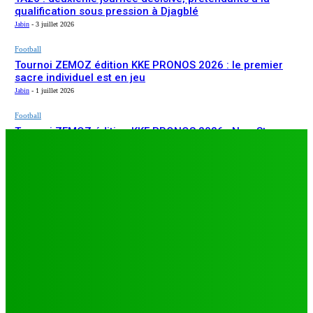
qualification sous pression à Djagblé
Jabin
-
3 juillet 2026
Football
Tournoi ZEMOZ édition KKE PRONOS 2026 : le premier
sacre individuel est en jeu
Jabin
-
1 juillet 2026
Football
Tournoi ZEMOZ édition KKE PRONOS 2026 : New Star
ARTICLES RÉCENTS
s’affirme, Salam FC et Béluga FC répondent présents
Jabin
-
1 juillet 2026
Football
TA26 : deuxième journée décisive, prétendants à la
qualification sous pression à Djagblé
Jabin
-
3 juillet 2026
Football
Tournoi ZEMOZ édition KKE PRONOS 2026 : le premier
sacre individuel est en jeu
Jabin
-
1 juillet 2026
Football