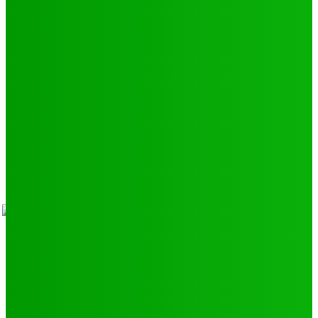
Environnement
11
SCIENCE - TECH
9
LIENS UTILES
Athlétisme
9
Politique de confidentialité
Mentions légales
À propos
Contact
Sponsors
- Advertisement -