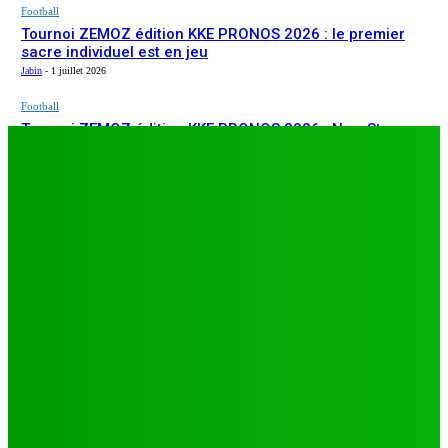
Football
Tournoi ZEMOZ édition KKE PRONOS 2026 : le premier
sacre individuel est en jeu
Jabin
-
1 juillet 2026
Football
Tournoi ZEMOZ édition KKE PRONOS 2026 : New Star
ARTICLES RÉCENTS
s’affirme, Salam FC et Béluga FC répondent présents
Jabin
-
1 juillet 2026
Football
TA26 : deuxième journée décisive, prétendants à la
qualification sous pression à Djagblé
Jabin
-
3 juillet 2026
Football
Tournoi ZEMOZ édition KKE PRONOS 2026 : le premier
sacre individuel est en jeu
Jabin
-
1 juillet 2026
Football
Tournoi ZEMOZ édition KKE PRONOS 2026 : New Star
s’affirme, Salam FC et Béluga FC répondent présents
Jabin
-
1 juillet 2026
LES PLUS LUS