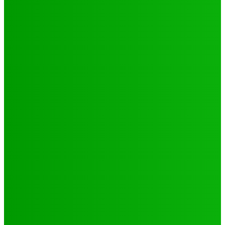
Environnement
Camp climat 2025 : la jeunesse en action pour une
Afrique résiliente
Jabin
-
16 mai 2025
Santé
4 voix féminines pour faire avancer les DSSR/PF : Récits
et réalités
Jabin
-
25 septembre 2025
Natation
JO 2024/ NATATION : DE LOMÉ A PARIS, LE PARCOURS DES
02 PORTES FLAMBEAUX TOGOLAIS
Hiler
-
29 octobre 2024
CATÉGORIES
Sport
321
Football
250
Natation
43
Culture
24
Santé
17