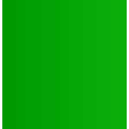
Natation
JO 2024/ NATATION : DE LOMÉ A PARIS, LE PARCOURS DES
02 PORTES FLAMBEAUX TOGOLAIS
Hiler
-
29 octobre 2024
CATÉGORIES
Sport
321
Football
250
Natation
43
Culture
24
Santé
17
Environnement
11
SCIENCE - TECH
9
LIENS UTILES
Athlétisme
9
Politique de confidentialité
Mentions légales
À propos
Contact
Sponsors