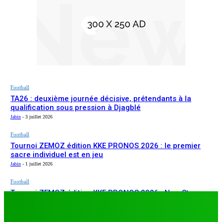
Football
TA26 : deuxième journée décisive, prétendants à la
qualification sous pression à Djagblé
Jabin
-
3 juillet 2026
Football
Tournoi ZEMOZ édition KKE PRONOS 2026 : le premier
sacre individuel est en jeu
Jabin
-
1 juillet 2026
Football
Tournoi ZEMOZ édition KKE PRONOS 2026 : New Star
ARTICLES RÉCENTS
s’affirme, Salam FC et Béluga FC répondent présents
Jabin
-
1 juillet 2026
Football