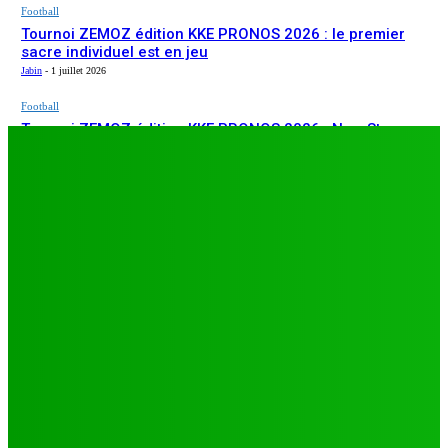
Football
Tournoi ZEMOZ édition KKE PRONOS 2026 : le premier
sacre individuel est en jeu
Jabin
-
1 juillet 2026
Football
Tournoi ZEMOZ édition KKE PRONOS 2026 : New Star
ARTICLES RÉCENTS
s’affirme, Salam FC et Béluga FC répondent présents
Jabin
-
1 juillet 2026
Football
TA26 : deuxième journée décisive, prétendants à la
qualification sous pression à Djagblé
Jabin
-
3 juillet 2026
Football
Tournoi ZEMOZ édition KKE PRONOS 2026 : le premier
sacre individuel est en jeu
Jabin
-
1 juillet 2026
Football
Tournoi ZEMOZ édition KKE PRONOS 2026 : New Star
s’affirme, Salam FC et Béluga FC répondent présents
Jabin
-
1 juillet 2026
LES PLUS LUS