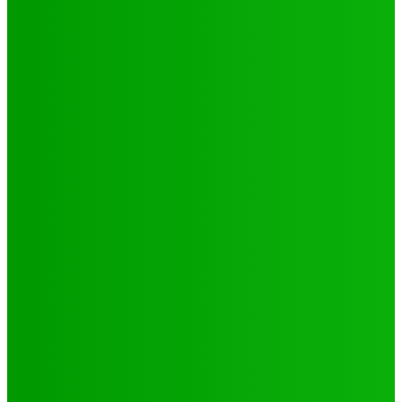
Environnement
Camp climat 2025 : la jeunesse en action pour une
Afrique résiliente
Jabin
-
16 mai 2025
Santé
4 voix féminines pour faire avancer les DSSR/PF : Récits
et réalités
Jabin
-
25 septembre 2025
Natation
JO 2024/ NATATION : DE LOMÉ A PARIS, LE PARCOURS DES
02 PORTES FLAMBEAUX TOGOLAIS
Hiler
-
29 octobre 2024
CATÉGORIES
Sport
321
Football
250
Natation
43
Culture
24
Santé
17