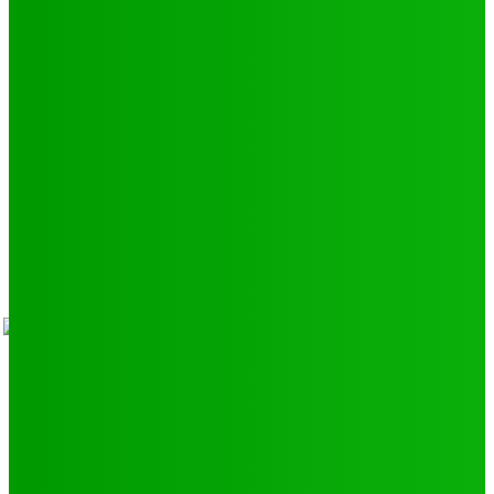
Environnement
11
SCIENCE - TECH
9
LIENS UTILES
Athlétisme
9
Politique de confidentialité
Mentions légales
À propos
Contact
Sponsors
- Advertisement -