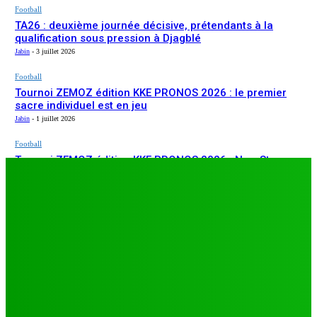
Football
TA26 : deuxième journée décisive, prétendants à la
qualification sous pression à Djagblé
Jabin
-
3 juillet 2026
Football
Tournoi ZEMOZ édition KKE PRONOS 2026 : le premier
sacre individuel est en jeu
Jabin
-
1 juillet 2026
Football
Tournoi ZEMOZ édition KKE PRONOS 2026 : New Star
ARTICLES RÉCENTS
s’affirme, Salam FC et Béluga FC répondent présents
Jabin
-
1 juillet 2026
Football
TA26 : deuxième journée décisive, prétendants à la
qualification sous pression à Djagblé
Jabin
-
3 juillet 2026
Football
Tournoi ZEMOZ édition KKE PRONOS 2026 : le premier
sacre individuel est en jeu
Jabin
-
1 juillet 2026