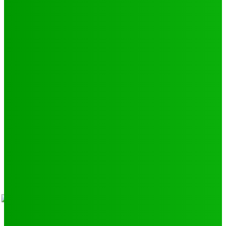
Football
250
Natation
43
Culture
24
Santé
17
Environnement
11
SCIENCE - TECH
9
LIENS UTILES
Athlétisme
9
Politique de confidentialité
Mentions légales
À propos
Contact
Sponsors
- Advertisement -