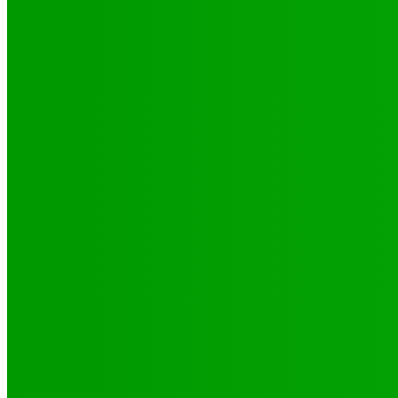
Camp climat 2025 : la jeunesse en action pour une Afrique résilie
16 mai 2025
Santé
4 voix féminines pour faire avancer les DSSR/PF : Récits et réalit
25 septembre 2025
Natation
JO 2024/ NATATION : DE LOMÉ A PARIS, LE PARCOURS DES 02 P
29 octobre 2024
CATÉGORIES
Sport
321
Football
250
Natation
43
Culture
24
Santé
17
Environnement
11
SCIENCE - TECH
9
LIENS UTILES
Athlétisme
9
Politique de confidentialité