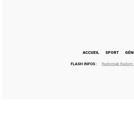
24.7
Lomé
jeudi, août 6, 2026
ACCUEIL
SPORT
GÉN
FLASH INFOS :
Radomiak Radom : 