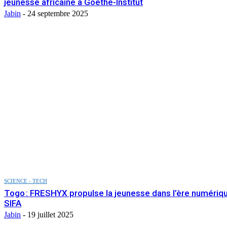
jeunesse africaine à Goethe-Institut
Jabin
-
24 septembre 2025
SCIENCE - TECH
Togo : FRESHYX propulse la jeunesse dans l’ère numériq
SIFA
Jabin
-
19 juillet 2025