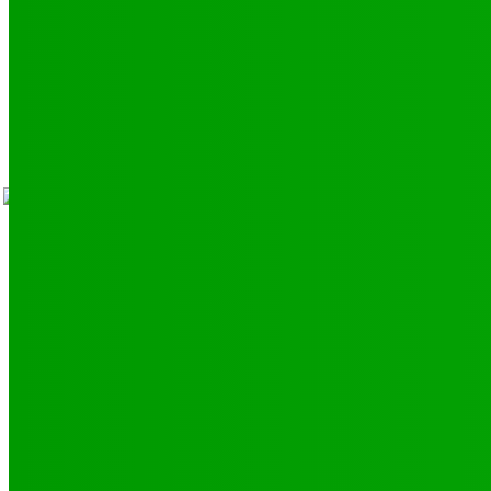
Mentions légales
À propos
Contact
Sponsors
- Advertisement -
Facebook
Instagram
V