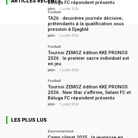
ARTICLES RÉCENTS
Béluga FC répondent présents
Jabin
-
1 juillet 2026
Football
TA26 : deuxième journée décisive,
prétendants à la qualification sous
pression à Djagblé
Jabin
-
3 juillet 2026
Football
Tournoi ZEMOZ édition KKE PRONOS
2026 : le premier sacre individuel est
en jeu
Jabin
-
1 juillet 2026
Football
Tournoi ZEMOZ édition KKE PRONOS
2026 : New Star s’affirme, Salam FC et
Béluga FC répondent présents
Jabin
-
1 juillet 2026
LES PLUS LUS
Environnement
Camp climat 2025 : la jeunesse en