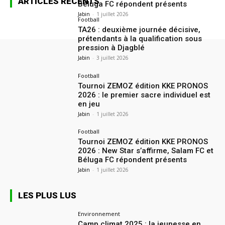
ARTICLES RÉCENTS
Béluga FC répondent présents
Jabin
-
1 juillet 2026
Football
TA26 : deuxième journée décisive,
prétendants à la qualification sous
pression à Djagblé
Jabin
-
3 juillet 2026
Football
Tournoi ZEMOZ édition KKE PRONOS
2026 : le premier sacre individuel est
en jeu
Jabin
-
1 juillet 2026
Football
Tournoi ZEMOZ édition KKE PRONOS
2026 : New Star s’affirme, Salam FC et
Béluga FC répondent présents
Jabin
-
1 juillet 2026
LES PLUS LUS
Environnement
Camp climat 2025 : la jeunesse en