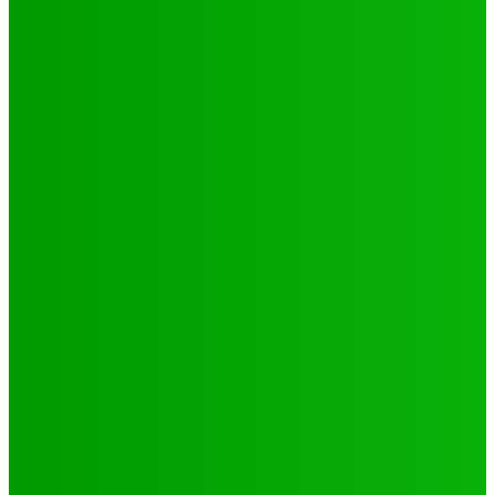
Environnement
Camp climat 2025 : la jeunesse en action pour une
Afrique résiliente
Jabin
-
16 mai 2025
Santé
4 voix féminines pour faire avancer les DSSR/PF : Récits
et réalités
Jabin
-
25 septembre 2025
Natation
JO 2024/ NATATION : DE LOMÉ A PARIS, LE PARCOURS DES
02 PORTES FLAMBEAUX TOGOLAIS
Hiler
-
29 octobre 2024
CATÉGORIES
Sport
321
Football
250
Natation
43
Culture
24
Santé
17