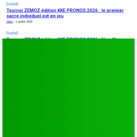
Football
Tournoi ZEMOZ édition KKE PRONOS 2026 : le premier
sacre individuel est en jeu
Jabin
-
1 juillet 2026
Football
Tournoi ZEMOZ édition KKE PRONOS 2026 : New Star
ARTICLES RÉCENTS
s’affirme, Salam FC et Béluga FC répondent présents
Jabin
-
1 juillet 2026
Football
TA26 : deuxième journée décisive, prétendants à la
qualification sous pression à Djagblé
Jabin
-
3 juillet 2026
Football
Tournoi ZEMOZ édition KKE PRONOS 2026 : le premier
sacre individuel est en jeu
Jabin
-
1 juillet 2026
Football
Tournoi ZEMOZ édition KKE PRONOS 2026 : New Star
s’affirme, Salam FC et Béluga FC répondent présents
Jabin
-
1 juillet 2026
LES PLUS LUS