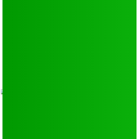
Environnement
11
SCIENCE - TECH
9
LIENS UTILES
Athlétisme
9
Politique de confidentialité
Mentions légales
À propos
Contact
Sponsors
- Advertisement -