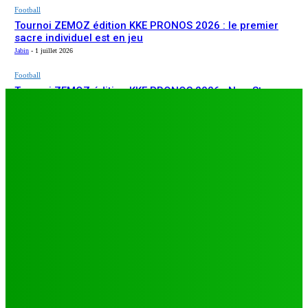
Football
Tournoi ZEMOZ édition KKE PRONOS 2026 : le premier
sacre individuel est en jeu
Jabin
-
1 juillet 2026
Football
Tournoi ZEMOZ édition KKE PRONOS 2026 : New Star
ARTICLES RÉCENTS
s’affirme, Salam FC et Béluga FC répondent présents
Jabin
-
1 juillet 2026
Football
TA26 : deuxième journée décisive, prétendants à la
qualification sous pression à Djagblé
Jabin
-
3 juillet 2026
Football
Tournoi ZEMOZ édition KKE PRONOS 2026 : le premier
sacre individuel est en jeu
Jabin
-
1 juillet 2026
Football
Tournoi ZEMOZ édition KKE PRONOS 2026 : New Star
s’affirme, Salam FC et Béluga FC répondent présents
Jabin
-
1 juillet 2026
LES PLUS LUS