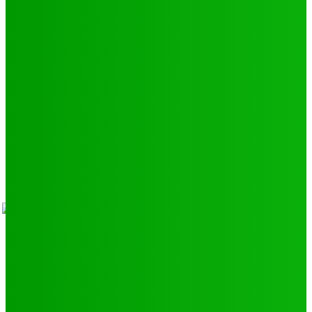
Environnement
11
SCIENCE - TECH
9
LIENS UTILES
Athlétisme
9
Politique de confidentialité
Mentions légales
À propos
Contact
Sponsors
- Advertisement -