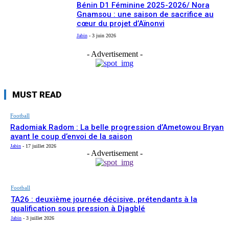
Bénin D1 Féminine 2025-2026/ Nora
Gnamsou : une saison de sacrifice au
cœur du projet d’Aïnonvi
Jabin
-
3 juin 2026
- Advertisement -
MUST READ
Football
Radomiak Radom : La belle progression d’Ametowou Bryan
avant le coup d’envoi de la saison
Jabin
-
17 juillet 2026
- Advertisement -
Football
TA26 : deuxième journée décisive, prétendants à la
qualification sous pression à Djagblé
Jabin
-
3 juillet 2026