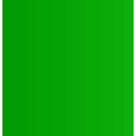
Environnement
Camp climat 2025 : la jeunesse en action pour une
Afrique résiliente
Jabin
-
16 mai 2025
Santé
4 voix féminines pour faire avancer les DSSR/PF : Récits
et réalités
Jabin
-
25 septembre 2025
Natation
JO 2024/ NATATION : DE LOMÉ A PARIS, LE PARCOURS DES
02 PORTES FLAMBEAUX TOGOLAIS
Hiler
-
29 octobre 2024
CATÉGORIES
Sport
321
Football
250
Natation
43
Culture
24
Santé
17