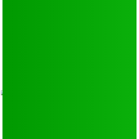
Environnement
11
SCIENCE - TECH
9
LIENS UTILES
Athlétisme
9
Politique de confidentialité
Mentions légales
À propos
Contact
Sponsors
- Advertisement -