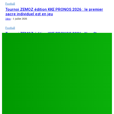
Football
Tournoi ZEMOZ édition KKE PRONOS 2026 : le premier
sacre individuel est en jeu
Jabin
-
1 juillet 2026
Football
Tournoi ZEMOZ édition KKE PRONOS 2026 : New Star
ARTICLES RÉCENTS
s’affirme, Salam FC et Béluga FC répondent présents
Jabin
-
1 juillet 2026
Football
TA26 : deuxième journée décisive, prétendants à la
qualification sous pression à Djagblé
Jabin
-
3 juillet 2026
Football
Tournoi ZEMOZ édition KKE PRONOS 2026 : le premier
sacre individuel est en jeu
Jabin
-
1 juillet 2026
Football
Tournoi ZEMOZ édition KKE PRONOS 2026 : New Star
s’affirme, Salam FC et Béluga FC répondent présents
Jabin
-
1 juillet 2026
LES PLUS LUS