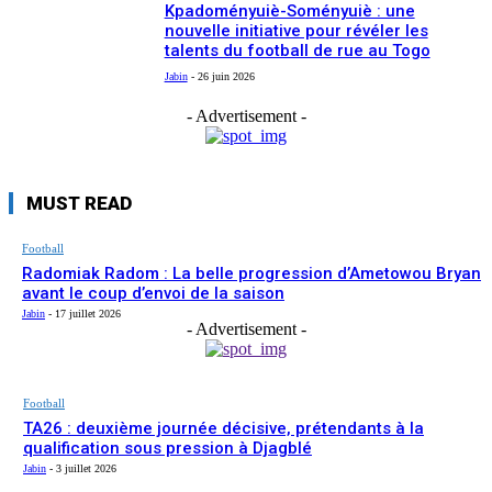
Kpadoményuiè-Soményuiè : une
nouvelle initiative pour révéler les
talents du football de rue au Togo
Jabin
-
26 juin 2026
- Advertisement -
MUST READ
Football
Radomiak Radom : La belle progression d’Ametowou Bryan
avant le coup d’envoi de la saison
Jabin
-
17 juillet 2026
- Advertisement -
Football
TA26 : deuxième journée décisive, prétendants à la
qualification sous pression à Djagblé
Jabin
-
3 juillet 2026