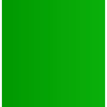
Environnement
Camp climat 2025 : la jeunesse en action pour une
Afrique résiliente
Jabin
-
16 mai 2025
Santé
4 voix féminines pour faire avancer les DSSR/PF : Récits
et réalités
Jabin
-
25 septembre 2025
Natation
JO 2024/ NATATION : DE LOMÉ A PARIS, LE PARCOURS DES
02 PORTES FLAMBEAUX TOGOLAIS
Hiler
-
29 octobre 2024
CATÉGORIES
Sport
321
Football
250
Natation
43
Culture
24
Santé
17