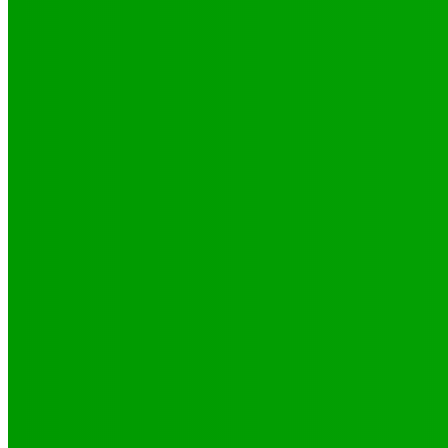
Environnement
Camp climat 2025 : la jeunesse en action pour une Afrique résilie
16 mai 2025
Santé
4 voix féminines pour faire avancer les DSSR/PF : Récits et réalit
25 septembre 2025
Natation
JO 2024/ NATATION : DE LOMÉ A PARIS, LE PARCOURS DES 02 P
29 octobre 2024
CATÉGORIES
Sport
321
Football
250
Natation
43
Culture
24
Santé
17
Environnement
11
SCIENCE - TECH
9