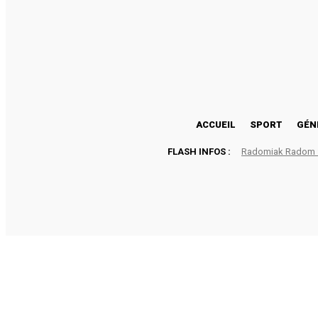
23.7
Lomé
vendredi, août 7, 2026
ACCUEIL
SPORT
GÉN
FLASH INFOS :
Radomiak Radom : 