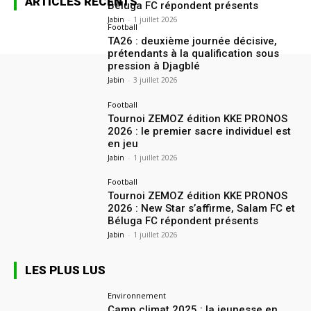
ARTICLES RÉCENTS
Béluga FC répondent présents
Jabin
-
1 juillet 2026
Football
TA26 : deuxième journée décisive,
prétendants à la qualification sous
pression à Djagblé
Jabin
-
3 juillet 2026
Football
Tournoi ZEMOZ édition KKE PRONOS
2026 : le premier sacre individuel est
en jeu
Jabin
-
1 juillet 2026
Football
Tournoi ZEMOZ édition KKE PRONOS
2026 : New Star s’affirme, Salam FC et
Béluga FC répondent présents
Jabin
-
1 juillet 2026
LES PLUS LUS
Environnement
Camp climat 2025 : la jeunesse en